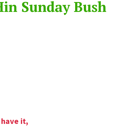
Hin Sunday Bush
ils every Sunday
 local causes. We
urants.
have it,