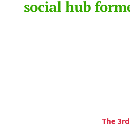
social hub for
Formerly Hua Hi
around Pranburi.
love g
The 3rd