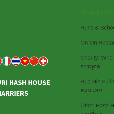
Home | หน้า
Runs & Schedu
On-On Restau
Charity: Who
การกุศล
RI HASH HOUSE
Hua Hin Full
ลมูนแฮช
HARRIERS
Other Hash H