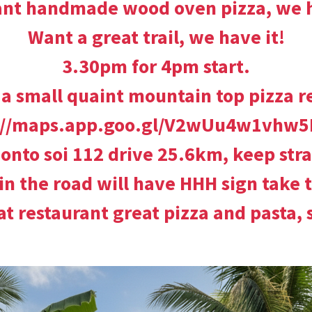
nt handmade wood oven pizza, we h
Want a great trail, we have it!
3.30pm for 4pm start.
 a small quaint mountain top pizza r
://maps.app.goo.gl/V2wUu4w1vhw
 onto soi 112 drive 25.6km, keep stra
 in the road will have HHH sign take 
 at restaurant great pizza and pasta,