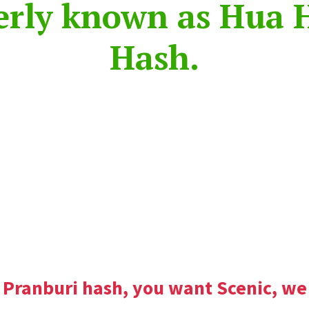
merly known as Hua 
Hash.
n Sunday Hash. Family-friendly tra
 Charitable hash — all profits go to
reat trails and supporting local resta
 Pranburi hash, you want Scenic, we 