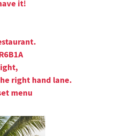
ave it!
estaurant.
5R6B1A
ight,
the right hand lane.
 set menu